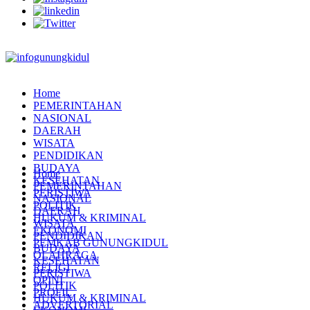
Home
PEMERINTAHAN
NASIONAL
DAERAH
WISATA
PENDIDIKAN
BUDAYA
Home
KESEHATAN
PEMERINTAHAN
PERISTIWA
NASIONAL
POLITIK
DAERAH
HUKUM & KRIMINAL
WISATA
EKONOMI
PENDIDIKAN
PEMKAB GUNUNGKIDUL
BUDAYA
OLAHRAGA
KESEHATAN
RELIGI
PERISTIWA
OPINI
POLITIK
PROFIL
HUKUM & KRIMINAL
ADVERTORIAL