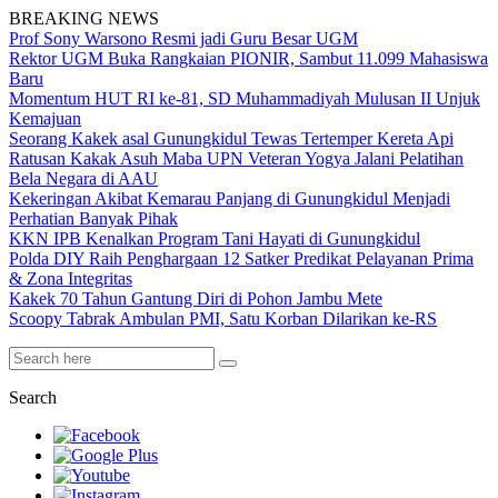
BREAKING NEWS
Prof Sony Warsono Resmi jadi Guru Besar UGM
Rektor UGM Buka Rangkaian PIONIR, Sambut 11.099 Mahasiswa
Baru
Momentum HUT RI ke-81, SD Muhammadiyah Mulusan II Unjuk
Kemajuan
Seorang Kakek asal Gunungkidul Tewas Tertemper Kereta Api
Ratusan Kakak Asuh Maba UPN Veteran Yogya Jalani Pelatihan
Bela Negara di AAU
Kekeringan Akibat Kemarau Panjang di Gunungkidul Menjadi
Perhatian Banyak Pihak
KKN IPB Kenalkan Program Tani Hayati di Gunungkidul
Polda DIY Raih Penghargaan 12 Satker Predikat Pelayanan Prima
& Zona Integritas
Kakek 70 Tahun Gantung Diri di Pohon Jambu Mete
Scoopy Tabrak Ambulan PMI, Satu Korban Dilarikan ke-RS
Search