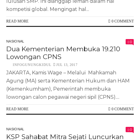
lulusan SMP. Ini dianggap lemah dalam hal
kompetisi global. Mengingat hal...
READ MORE
0 COMMENT
NASIONAL
0
Dua Kementerian Membuka 19.210
Lowongan CPNS
INFOGUNUNGKIDUL
JUL 13, 2017
JAKARTA, Kamis Wage – Melalui Mahkamah
Agung (MA) serta Kementerian Hukum dan HAM
(Kemenkumham), Pemerintah membuka
lowongan calon pegawai negeri sipil (CPNS)....
READ MORE
0 COMMENT
NASIONAL
0
KSP Sahabat Mitra Sejati Luncurkan