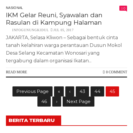
NASIONAL
0
IKM Gelar Reuni, Syawalan dan
Rasulan di Kampung Halaman
INFOGUNUNGKIDUL
JUL 05, 2017
JAKARTA, Selasa Kliwon – Sebagai bentuk cinta
tanah kelahiran warga perantauan Dusun Mokol
Desa Selang Kecamatan Wonosari yang
tergabung dalam organisasi Ikatan...
READ MORE
0 COMMENT
Previous Page
«
‹
43
44
45
46
›
Next Page
BERITA TERBARU