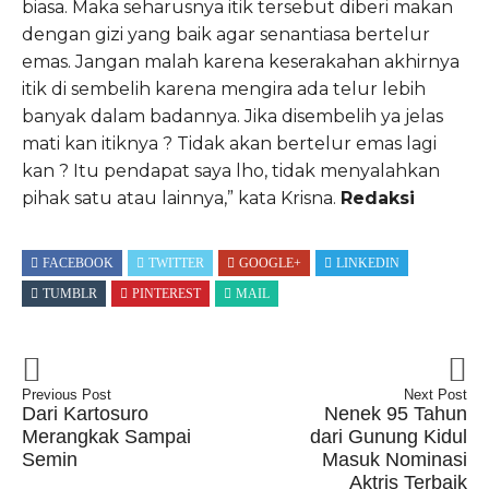
biasa. Maka seharusnya itik tersebut diberi makan
dengan gizi yang baik agar senantiasa bertelur
emas. Jangan malah karena keserakahan akhirnya
itik di sembelih karena mengira ada telur lebih
banyak dalam badannya. Jika disembelih ya jelas
mati kan itiknya ? Tidak akan bertelur emas lagi
kan ? Itu pendapat saya lho, tidak menyalahkan
pihak satu atau lainnya,” kata Krisna.
Redaksi
FACEBOOK
TWITTER
GOOGLE+
LINKEDIN
TUMBLR
PINTEREST
MAIL
Previous Post
Next Post
Dari Kartosuro
Nenek 95 Tahun
Merangkak Sampai
dari Gunung Kidul
Semin
Masuk Nominasi
Aktris Terbaik