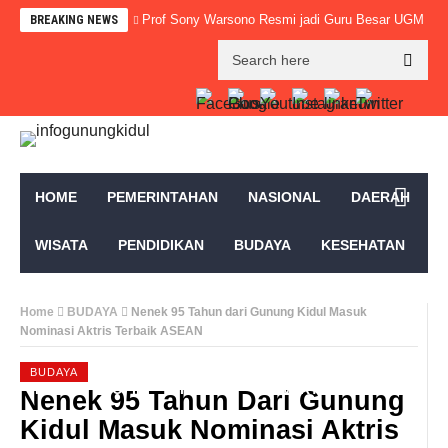
Prof Sony Warsono Resmi jadi Guru Besar UGM
BREAKING NEWS
HOME
PEMERINTAHAN
NASIONAL
DAERAH
WISATA
PENDIDIKAN
BUDAYA
KESEHATAN
PERISTIWA
POLITIK
HUKUM & KRIMINAL
Home
BUDAYA
Nenek 95 Tahun dari Gunung Kidul Masuk
Nominasi Aktris Terbaik ASEAN
EKONOMI
PEMKAB GUNUNGKIDUL
OLAHRAGA
BUDAYA
RELIGI
OPINI
PROFIL
ADVERTORIAL
Nenek 95 Tahun Dari Gunung
Kidul Masuk Nominasi Aktris