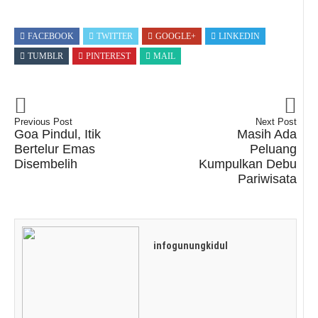
FACEBOOK
TWITTER
GOOGLE+
LINKEDIN
TUMBLR
PINTEREST
MAIL
Previous Post
Next Post
Goa Pindul, Itik
Masih Ada
Bertelur Emas
Peluang
Disembelih
Kumpulkan Debu
Pariwisata
infogunungkidul