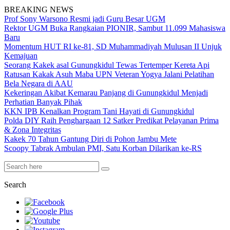
BREAKING NEWS
Prof Sony Warsono Resmi jadi Guru Besar UGM
Rektor UGM Buka Rangkaian PIONIR, Sambut 11.099 Mahasiswa
Baru
Momentum HUT RI ke-81, SD Muhammadiyah Mulusan II Unjuk
Kemajuan
Seorang Kakek asal Gunungkidul Tewas Tertemper Kereta Api
Ratusan Kakak Asuh Maba UPN Veteran Yogya Jalani Pelatihan
Bela Negara di AAU
Kekeringan Akibat Kemarau Panjang di Gunungkidul Menjadi
Perhatian Banyak Pihak
KKN IPB Kenalkan Program Tani Hayati di Gunungkidul
Polda DIY Raih Penghargaan 12 Satker Predikat Pelayanan Prima
& Zona Integritas
Kakek 70 Tahun Gantung Diri di Pohon Jambu Mete
Scoopy Tabrak Ambulan PMI, Satu Korban Dilarikan ke-RS
Search