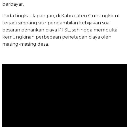
berbayar.
Pada tingkat lapangan, di Kabupaten Gunungkidul
terjadi simpang siur pengambilan kebijakan soal
besaran penarikan biaya PTSL, sehingga membuka
kemungkinan perbedaan penetapan biaya oleh
masing-masing desa.