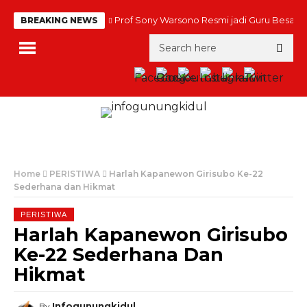
Prof Sony Warsono Resmi jadi Guru Besar
BREAKING NEWS
Home
PERISTIWA
Harlah Kapanewon Girisubo Ke-22
Sederhana dan Hikmat
PERISTIWA
Harlah Kapanewon Girisubo
Ke-22 Sederhana Dan
Hikmat
Infogunungkidul
By