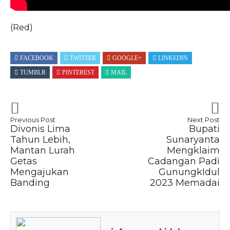
(Red)
FACEBOOK
TWITTER
GOOGLE+
LINKEDIN
TUMBLR
PINTEREST
MAIL
Previous Post
Next Post
Divonis Lima
Bupati
Tahun Lebih,
Sunaryanta
Mantan Lurah
Mengklaim
Getas
Cadangan Padi
Mengajukan
GunungkIdul
Banding
2023 Memadai