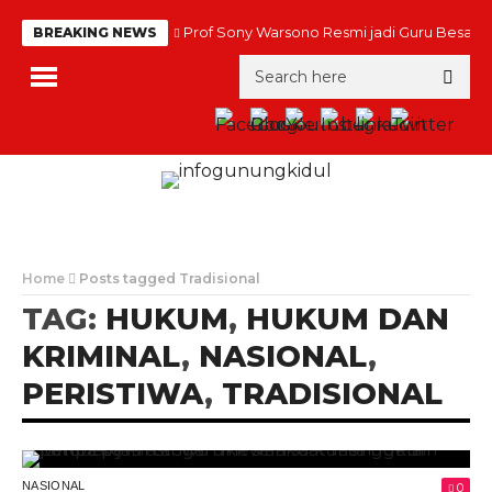
Prof Sony Warsono Resmi jadi Guru Besar
BREAKING NEWS
Home
Posts tagged Tradisional
TAG:
HUKUM
,
HUKUM DAN
KRIMINAL
,
NASIONAL
,
PERISTIWA
,
TRADISIONAL
NASIONAL
0