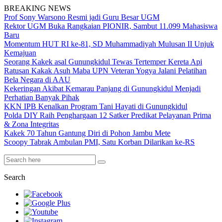
BREAKING NEWS
Prof Sony Warsono Resmi jadi Guru Besar UGM
Rektor UGM Buka Rangkaian PIONIR, Sambut 11.099 Mahasiswa
Baru
Momentum HUT RI ke-81, SD Muhammadiyah Mulusan II Unjuk
Kemajuan
Seorang Kakek asal Gunungkidul Tewas Tertemper Kereta Api
Ratusan Kakak Asuh Maba UPN Veteran Yogya Jalani Pelatihan
Bela Negara di AAU
Kekeringan Akibat Kemarau Panjang di Gunungkidul Menjadi
Perhatian Banyak Pihak
KKN IPB Kenalkan Program Tani Hayati di Gunungkidul
Polda DIY Raih Penghargaan 12 Satker Predikat Pelayanan Prima
& Zona Integritas
Kakek 70 Tahun Gantung Diri di Pohon Jambu Mete
Scoopy Tabrak Ambulan PMI, Satu Korban Dilarikan ke-RS
Search