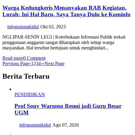
Warga Kedungkeris Menanyakan RAB Kegiatan,
Lurah: Ini Hal Baru, Saya Tanya Dulu ke Kominfo
infogunungkidul
Okt 02, 2023
NGLIPAR-SENIN LEGI | Keterbukaan Informasi Publik terkait
penggunaan anggaran sangat diharapkan oleh setiap warga
masyarakat. Hal tersebut bertujuan untuk menghindari...
Read more
0 Comment
Previous Page
‹
1
2
3
4
›
»
Next Page
Berita Terbaru
PENDIDIKAN
Prof Sony Warsono Resmi jadi Guru Besar
UGM
infogunungkidul
Agu 07, 2026