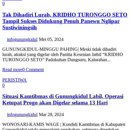
0
Tak Dihadiri Lurah, KRIDHO TURONGGO SETO
Tampil Sukses Didukung Penuh Panewu Nglipar
Sustiwiningsih
infogunungkidul
Mei 05, 2024
GUNUNGKIDUL-MINGGU PAHING| Meski tidak dihadiri
lurah, atraksi yang digelar oleh Panitia Kesenian Jathil “KRIDHO
TURONGGO SETO” Padukuhan Dungsuru, Kalurahan...
Read more
0 Comment
PERISTIWA
0
Situasi Kamtibmas di Gunungkidul Labil, Operasi
Ketupat Progo akan Digelar selama 13 Hari
infogunungkidul
Mar 28, 2024
WONOSARI-KAMIS WAGE | Kondidi Kamtibmas di Kabupaten
Gunungkidul selalu mengalami perubahan, sehingga diperlukan